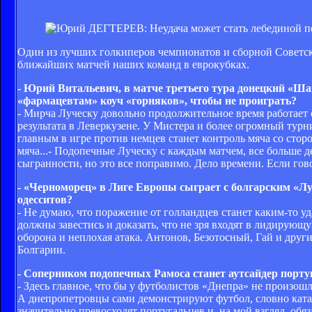
Один из лучших голкиперов чемпионатов и сборной Советс
ближайших матчей наших команд в еврокубках.
- Юрий Витальевич, в матче третьего тура донецкий «Ша
«фармацевтам» коуч «горняков», чтобы не проиграть?
- Мирча Луческу довольно продолжительное время работает 
результата в Леверкузене. У Мистера и более огромный тур
главным в игре против немцев станет контроль мяча со стор
мяча...- Подопечные Луческу с каждым матчем, все больше 
сыгранности, но это все поправимо. Дело времени. Если гов
- «Черноморец» в Лиге Европы сыграет с болгарским «Лу
одесситов?
- Не думаю, что поражение от голландцев станет каким-то 
должны завестись и доказать, что не зря входят в лидирующ
оборона и неплохая атака. Антонов, Безотосный, Гай и дру
Болгарии.
- Соперником подопечных Рамоса станет аутсайдер португ
- Здесь главное, что бы у футболистов «Днепра» не произо
А днепропетровцы сами демонстрируют футбол, словно катан
значительно превосходят португальцев и, на мой взгляд, об