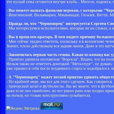
это пускай пока останется внутри клуба... Многое, надеюсь,
- Вы можете назвать фамилии игроков, с которыми "Чер
- Венглинский, Вильямарин, Мжаванадзе, Гилазев, Витти, М
- Правда ли, что "Черноморец" интересуется Сергеем Си
- Мы интересуемся исполнителями, которые не на словах, а н
- Вы в прошлом вратарь. В чем видите причину большог
- Мне сейчас трудно ответить, поскольку я в коллективе чел
Значит, плохо действовала вся задняя линия. Даже в тех мат
- Закончилась первая часть сезона. Какая из команд вас 
- Приятно удивила полтавская "Ворскла". Видно, что на пол
Нельзя также не отметить донецкий "Металлург", не думаю, 
уже пришел в себя после неудачного старта и подобрался к 
- А "Черноморец" может весной приятно удивить общест
- По крайней мере, мы все для этого сделаем. Как говорится
- тренерский штаб и футболисты. Вы же знаете, что в футбол
даже если оно ошибочно, но все равно рано или поздно прин
на пользу, но только конструктивно (улыбается).