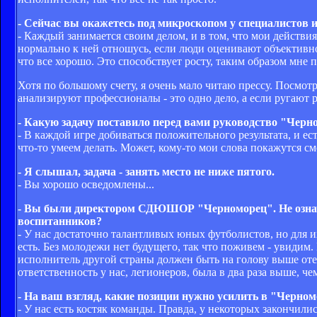
- Сейчас вы окажетесь под микроскопом у специалистов 
- Каждый занимается своим делом, и в том, что мои действия
нормально к ней отношусь, если люди оценивают объективно,
что все хорошо. Это способствует росту, таким образом мне 
Хотя по большому счету, я очень мало читаю прессу. Посмотри
анализируют профессионалы - это одно дело, а если ругают р
- Какую задачу поставило перед вами руководство "Чер
- В каждой игре добиваться положительного результата, и ес
что-то умеем делать. Может, кому-то мои слова покажутся с
- Я слышал, задача - занять место не ниже пятого.
- Вы хорошо осведомлены...
- Вы были директором СДЮШОР "Черноморец". Не означа
воспитанников?
- У нас достаточно талантливых юных футболистов, но для и
есть. Без молодежи нет будущего, так что поживем - увидим.
исполнитель другой страны должен быть на голову выше отеч
ответственность у нас, легионеров, была в два раза выше, че
- На ваш взгляд, какие позиции нужно усилить в "Черно
- У нас есть костяк команды. Правда, у некоторых закончили