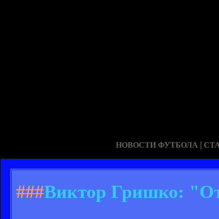
|
НОВОСТИ ФУТБОЛА
СТ
###
Виктор Гришко: "От