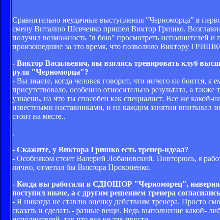
Сравнительно неудачные выступления "Черноморца" в первой
смену Виталию Шевченко пришел Виктор Гришко. Возглавил о
получил возможность "в бою" просмотреть исполнителей и п
произошедшие за это время, что позволило Виктору ГРИШК
- Виктор Васильевич, вы взялись тренировать клуб высше
руля "Черноморца"?
- Вы знаете, когда человек говорит, что ничего не боится, я 
присутствовало, особенно относительно результата, а также т
узнаешь, на что ты способен как специалист. Все же какой-н
известными наставниками, и на каждом занятии впитывал зн
стоит на месте..
.
- Скажите, у Виктора Гришко есть тренер-идеал?
- Особняком стоит Валерий Лобановский. Повторюсь, я работ
лично, отметил бы Виктора Прокопенко.
- Когда вы работали в СДЮШОР "Черноморец", наверняка
поступил иначе, а с другим решением тренера согласили
- Я никогда не ставлю оценку действиям тренера. Просто см
сказать и сделать - разные вещи. Ведь выполнение какой- ли
исполнителей, так что все не так просто.