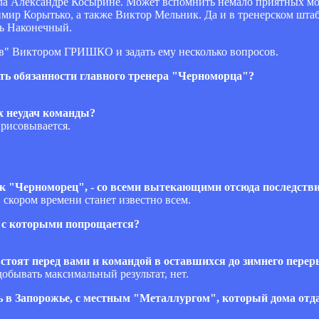
ола Александре Косырине. Может вспомнить немало приятных мо
мир Корытько, а также Виктор Мельник. Да и в тренерском штабе
рь Наконечный.
ов" Виктором ГРИШКО и задать ему несколько вопросов.
ять обязанности главного тренера "Черноморца"?
ах неудач команды?
ырисовывается.
как "Черноморец", - со всеми вытекающими отсюда последстви
 в скором времени станет известно всем.
, с которыми попрощается?
чи стоят перед вами и командой в оставшихся до зимнего пере
добывать максимальный результат, нет.
 в Запорожье, с местным "Металлургом", который дома отда