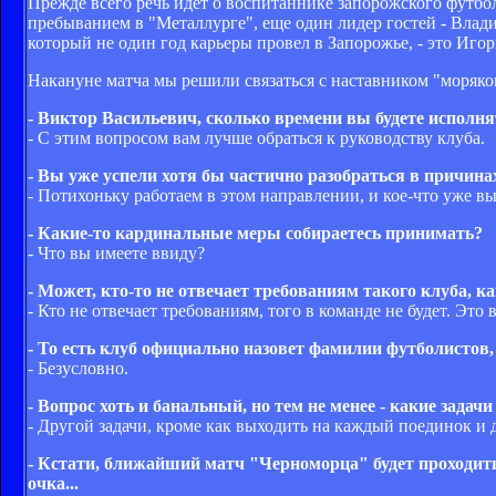
Прежде всего речь идет о воспитаннике запорожского футб
пребыванием в "Металлурге", еще один лидер гостей - Влади
который не один год карьеры провел в Запорожье, - это Иго
Накануне матча мы решили связаться с наставником "моряк
- Виктор Васильевич, сколько времени вы будете исполн
- С этим вопросом вам лучше обраться к руководству клуба.
- Вы уже успели хотя бы частично разобраться в причин
- Потихоньку работаем в этом направлении, и кое-что уже в
- Какие-то кардинальные меры собираетесь принимать?
- Что вы имеете ввиду?
- Может, кто-то не отвечает требованиям такого клуба, 
- Кто не отвечает требованиям, того в команде не будет. Это
- То есть клуб официально назовет фамилии футболистов
- Безусловно.
- Вопрос хоть и банальный, но тем не менее - какие зада
- Другой задачи, кроме как выходить на каждый поединок и 
- Кстати, ближайший матч "Черноморца" будет проходить
очка...