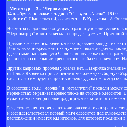
"Металлург" З - "Черноморец"
14 ноября. Запорожье. Стадион "Славутич-Арена". 18.00.
Арбитр: О.Шмигельский, ассистенты: В.Кравченко, А.Филев
Несмотря на довольно ощутимую разницу в количестве очко
"Черноморца" видится весьма непредсказуемым. Причиной то
Прежде всего не исключено, что запорожане выйдут на матч
Годин, из-за повреждений вынуждены были досрочно покину
одесситами нападающего Силюка ввиду серьезности травмы г
решиться на совещании тренерского штаба вчера вечером. Н
Других кадровых проблем у хозяев нет. Наверняка желание
от Павла Яковенко приглашение в молодежную сборную Укра
сделать это им будет непросто: волею судьбы им всегда оче
В советские годы "моряки" и "металлурги" провели между со
первенствах Украины перевес также на стороне одесситов. В
нужно ломать неприятные традиции, что, кстати, в этом сезо
Безусловно, непростая, с психологической точки зрения, ситу
и засвидетельствовал первый матч одесситов под руководст
распоряжении имеется ряд игроков, для которых поединки в