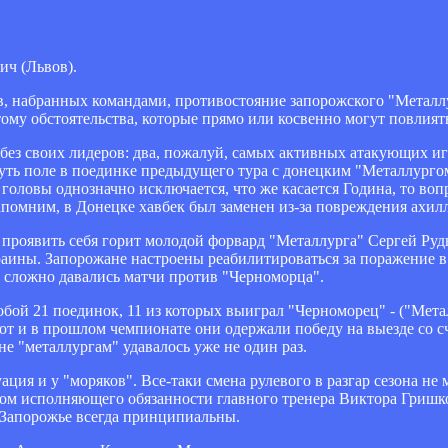
ич (Львов).
в, набранных командами, противостояние запорожского "Металлу
му обстоятельства, которые прямо или косвенно могут повлиять
 без своих лидеров: два, пожалуй, самых активных атакующих и
ть поле в поединке предыдущего тура с донецким "Металлургом"
оловы однозначно исключается, что же касается Година, то воп
апомним, в Донецке хавбек был заменен из-за повреждения ахилл
м проявить себя горит молодой форвард "Металлурга" Сергей Ру
ины. Запорожане настроены реабилитироваться за поражение в
нь сложно давались матчи против "Черноморца".
бой 21 поединок, 11 из которых выиграл "Черноморец" - ("Метал
от и в прошлом чемпионате они одержали победу на выезде со сч
не "металлургам" удавалось уже не один раз.
ация и у "моряков". Все-таки смена рулевого в разгар сезона не
вом исполняющего обязанности главного тренера Виктора Гришко
 Запорожье всегда принципиальны.