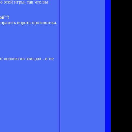
о этой игры, так что вы
лой"?
 поразить ворота противника.
 коллектив заиграл - и не