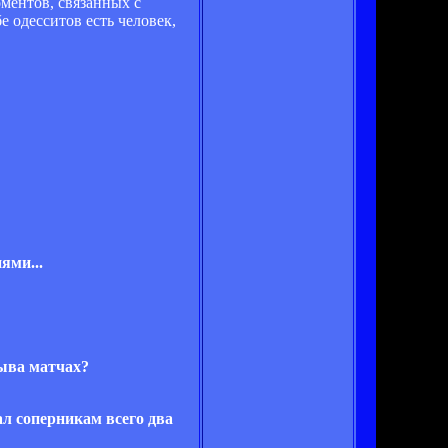
ментов, связанных с
 одесситов есть человек,
ями...
рыва матчах?
л соперникам всего два