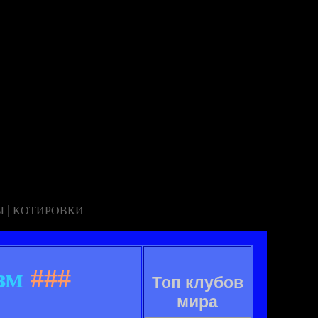
|
Ы
КОТИРОВКИ
зм
###
Топ клубов
мира