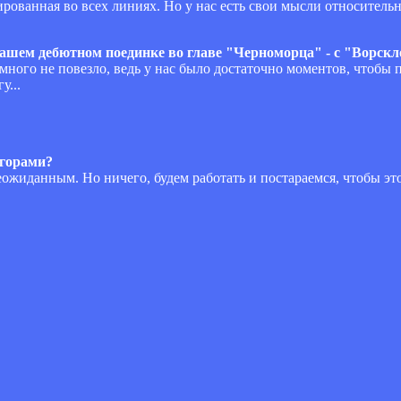
ированная во всех линиях. Но у нас есть свои мысли относительн
вашем дебютном поединке во главе "Черноморца" - с "Ворск
немного не повезло, ведь у нас было достаточно моментов, чтобы
у...
 горами?
ожиданным. Но ничего, будем работать и постараемся, чтобы этот