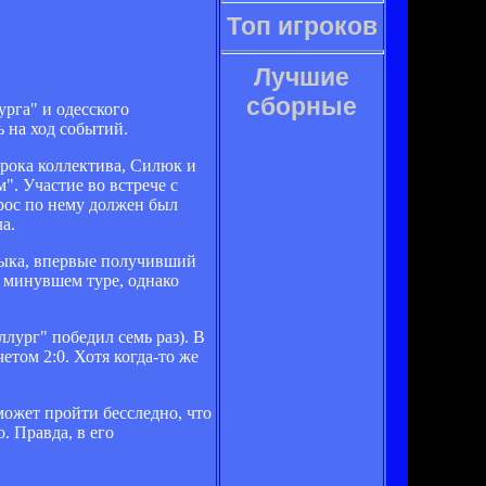
Топ игроков
Лучшие
сборные
рга" и одесского
 на ход событий.
грока коллектива, Силюк и
. Участие во встрече с
рос по нему должен был
а.
дыка, впервые получивший
 минувшем туре, однако
лург" победил семь раз). В
етом 2:0. Хотя когда-то же
 может пройти бесследно, что
. Правда, в его