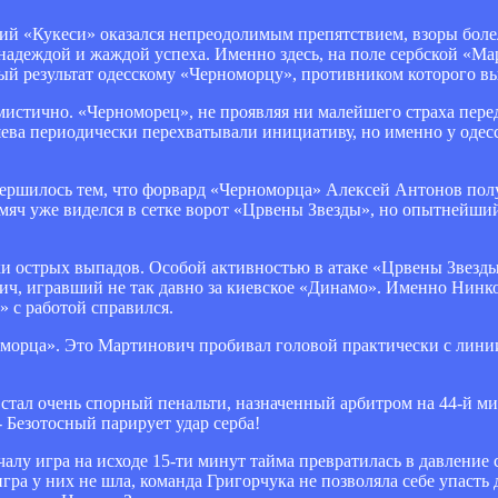
кий «Кукеси» оказался непреодолимым препятствием, взоры бол
надеждой и жаждой успеха. Именно здесь, на поле сербской «Ма
ый результат одесскому «Черноморцу», противником которого вы
мистично. «Черноморец», не проявляя ни малейшего страха пер
ева периодически перехватывали инициативу, но именно у одес
ершилось тем, что форвард «Черноморца» Алексей Антонов полу
, мяч уже виделся в сетке ворот «Црвены Звезды», но опытнейш
аки острых выпадов. Особой активностью в атаке «Црвены Звезд
, игравший не так давно за киевское «Динамо». Именно Нинко
» с работой справился.
морца». Это Мартинович пробивал головой практически с линии
стал очень спорный пенальти, назначенный арбитром на 44-й ми
 Безотосный парирует удар серба!
ачалу игра на исходе 15-ти минут тайма превратилась в давлени
игра у них не шла, команда Григорчука не позволяла себе упасть