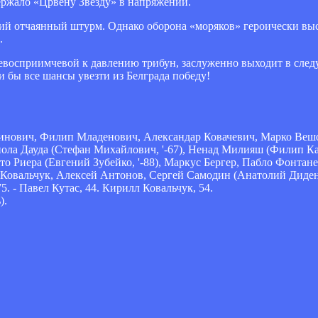
 держало «Црвену Звезду» в напряжении.
ний отчаянный штурм. Однако оборона «моряков» героически вы
.
евосприимчевой к давлению трибун, заслуженно выходит в след
ли бы все шансы увезти из Белграда победу!
тинович, Филип Младенович, Александар Ковачевич, Марко Ве
ола Дауда (Стефан Михайлович, '-67), Ненад Милияш (Филип Кас
 Риера (Евгений Зубейко, '-88), Маркус Бергер, Пабло Фонтане
Ковальчук, Алексей Антонов, Сергей Самодин (Анатолий Диденко
 - Павел Кутас, 44. Кирилл Ковальчук, 54.
).