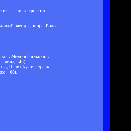
стояла – по завершении
ующий раунд турнира. Более
шович, Милош Нинкович,
алица, '-46).
льо, Павел Кутас, Френк
, '-80).