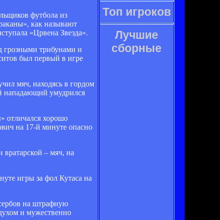
Топ игроков
ельщиков футбола из
раканы», как называют
ступала «Црвена Звезда».
Лучшие
сборные
ед грозными трибунами и
ситов был первый в игре
чил мяч, находясь в гордом
ий нападающий умудрился
ы» отличался хорошо
вич на 17-й минуте опасно
 вратарской – мяч, на
нуте игры за фол Кутаса на
е сербов на штрафную
 духом и мужественно