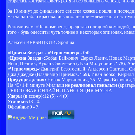
старалась контратаковать (хотя и без большого успеха), что
За 10 минут до финального свистка хозяева пошли в послед
матча на табло красовались вполне приемлемые для нас нули
Резюмируем: «Черноморец», представ солидной командой, н
того - будь одесситы чуть точнее в некоторых эпизодах, име
Алексей ВЕРБИЦКИЙ,
Sport.ua
«Црвена Звезда» - «Черноморец» - 0:0
«Црвена Звезда»:
Бобан Байкович, Дарко Лазич, Новак Мар
Нейц Печник, Вукан Савичевич (Лука Милунович, '-78), Аби
«Черноморец»:
Дмитрий Безотосный, Андерсон Сантана, Сито
Джа Джедже (Владимир Приемов, '-69), Иван Бобко, Кирилл 
Предупреждения:
Новак Мартинович, 35. Марко Вешович, 75.
На 45+1-й минуте Милияш
не реализовал пенальти
(вратарь
ТЕКСТОВАЯ ОНЛАЙН-ТРАНСЛЯЦИЯ МАТЧА
Удары (в створ):
12 (5) - 4 (0).
Угловые:
13 - 0.
Офсайды:
0 - 7.