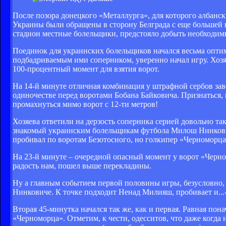
После позора донецкого «Металлурга», для которого албанс
Украины были обращены в сторону Белграда с еще большей 
стадион местные болельщики, предстояло добыть необходим
Поединок для украинских болельщиков начался весьма опти
подбадриваемым ими соперником, уверенно начал игру. Хозя
100-процентный момент для взятия ворот.
На 14-й минуте отличная комбинация у штрафной сербов зав
одиночестве перед воротами Бобана Байковича. Признаться
промахнуться мимо ворот с 12-ти метров!
Хозяева ответили на дерзость соперника серией довольно т
знакомый украинским болельщикам футбола Милош Нинкович
пробивал по воротам Безотосного, но голкипер «Черноморца
На 23-й минуте – очередной опасный момент у ворот «Черно
радость нам, пошел выше перекладины.
Ну а главным событием первой половины игры, безусловно, 
Нинковиче. К точке подходит Ненад Милияш, пробивает и...-
Вторая 45-минутка начался так же, как и первая. Равная пон
«Черноморца». Отметим, к чести, одесситов, что даже когда 