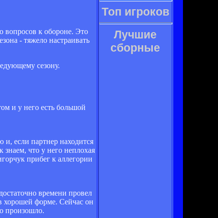
Топ игроков
о вопросов к обороне. Это
Лучшие
езона - тяжело настраивать
сборные
ледующему сезону.
том и у него есть большой
ю и, если партнер находится
к знаем, что у него неплохая
игорчук прибег к аллегории
 достаточно времени провел
 в хорошей форме. Сейчас он
то произошло.