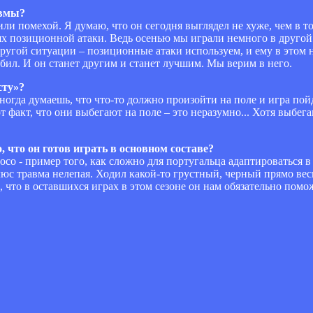
авмы?
ли помехой. Я думаю, что он сегодня выглядел не хуже, чем в т
иях позиционной атаки. Ведь осенью мы играли немного в друго
другой ситуации – позиционные атаки используем, и ему в этом н
бил. И он станет другим и станет лучшим. Мы верим в него.
сту»?
 Иногда думаешь, что что-то должно произойти на поле и игра по
т факт, что они выбегают на поле – это неразумно... Хотя выбег
о, что он готов играть в основном составе?
росо - пример того, как сложно для португальца адаптироваться 
люс травма нелепая. Ходил какой-то грустный, черный прямо весь
 что в оставшихся играх в этом сезоне он нам обязательно помо