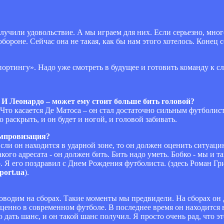
олучили удовольствие. А мы играем для них. Если серьезно, мног
бороне. Сейчас она не такая, как бы нам этого хотелось. Конец с
ортингу». Надо уже смотреть в будущее и готовить команду к с
 И Леонардо – может ему стоит больше бить головой?
 Что касается Де Матоса – он стал достаточно сильным футболис
 раскрыть, и он будет и ногой, и головой забивать.
импровизация?
 Если он находится в ударной зоне, то он должен оценить ситуаци
кого адресата - он должен бить. Бить надо уметь. Бобко - мы и та
р. Я его поздравил с Днем Рождения футболиста. (здесь Роман Гр
port.ua
).
роводим на сборах. Такие моменты мы предвидели. На сборах он
 ценно в современном футболе. В последнее время он находится
 дать шанс, и он такой шанс получил. Я просто очень рад, что э