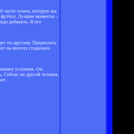
ой части сезона, которую вы
й футбол. Лучшие моменты –
адо добавить. Я его
йдет по-другому. Прервалось
ают на многих стадионах.
в наших условиях. Он
. Сейчас он другой человек.
жет.