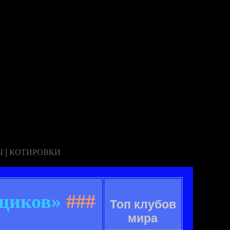
|
Ы
КОТИРОВКИ
щиков»
###
Топ клубов
мира