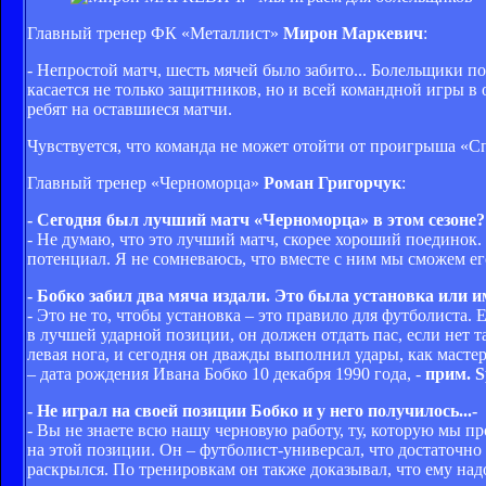
Главный тренер ФК «Металлист»
Мирон Маркевич
:
- Непростой матч, шесть мячей было забито... Болельщики п
касается не только защитников, но и всей командной игры в о
ребят на оставшиеся матчи.
Чувствуется, что команда не может отойти от проигрыша «Сп
Главный тренер «Черноморца»
Роман Григорчук
:
- Сегодня был лучший матч «Черноморца» в этом сезоне?
- Не думаю, что это лучший матч, скорее хороший поединок.
потенциал. Я не сомневаюсь, что вместе с ним мы сможем его
- Бобко забил два мяча издали. Это была установка или 
- Это не то, чтобы установка – это правило для футболиста.
в лучшей ударной позиции, он должен отдать пас, если нет та
левая нога, и сегодня он дважды выполнил удары, как масте
– дата рождения Ивана Бобко 10 декабря 1990 года, -
прим. S
- Не играл на своей позиции Бобко и у него получилось...-
- Вы не знаете всю нашу черновую работу, ту, которую мы п
на этой позиции. Он – футболист-универсал, что достаточно
раскрылся. По тренировкам он также доказывал, что ему надо