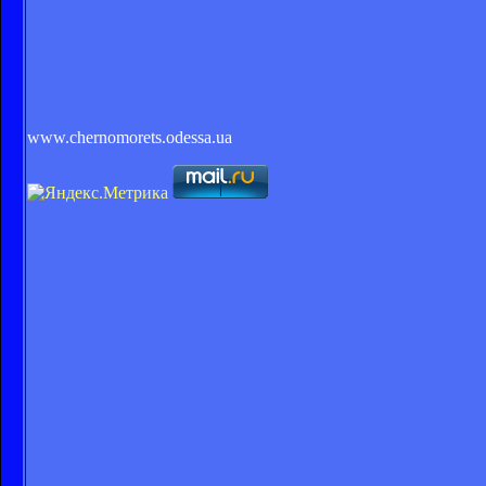
www.chernomorets.odessa.ua