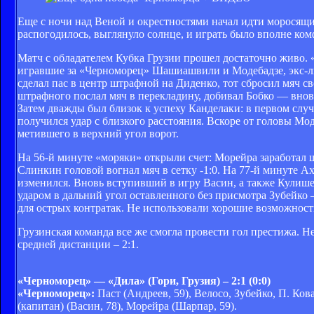
Еще с ночи над Веной и окрестностями начал идти моросящи
распогодилось, выглянуло солнце, и играть было вполне ком
Матч с обладателем Кубка Грузии прошел достаточно живо. «
игравшие за «Черноморец» Шашиашвили и Модебадзе, экс-ль
сделал пас в центр штрафной на Диденко, тот сбросил мяч с
штрафного послал мяч в перекладину, добивал Бобко — вновь
Затем дважды был близок к успеху Канделаки: в первом случ
получился удар с близкого расстояния. Вскоре от головы Мод
метившего в верхний угол ворот.
На 56-й минуте «моряки» открыли счет: Морейра заработал ш
Слинкин головой вогнал мяч в сетку -1:0. На 77-й минуте А
изменился. Вновь вступивший в игру Васин, а также Кулише
ударом в дальний угол оставленного без присмотра Зубейко
для острых контратак. Не использовали хорошие возможност
Грузинская команда все же смогла провести гол престижа. 
средней дистанции – 2:1.
«Черноморец» — «Дила» (Гори, Грузия) – 2:1 (0:0)
«Черноморец»:
Паст (Андреев, 59), Велосо, Зубейко, П. Ков
(капитан) (Васин, 78), Морейра (Шарпар, 59).