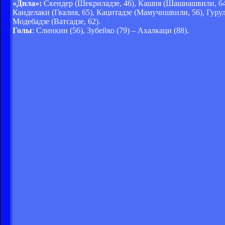
«Дила»:
Скендер (Шекриладзе, 46), Кашия (Шашиашвили, 64)
Канделаки (Гвалия, 65), Кацитадзе (Мамучишвили, 56), Гур
Модебадзе (Ватсадзе, 62).
Голы
: Слинкин (56), Зубейко (79) – Ахалкаци (88).