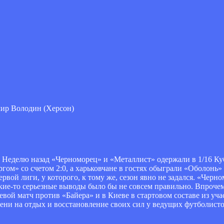
мир Володин (Херсон)
. Неделю назад «Черноморец» и «Металлист» одержали в 1/16 К
м» со счетом 2:0, а харьковчане в гостях обыграли «Оболонь» 4
рвой лиги, у которого, к тому же, сезон явно не задался. «Черн
кие-то серьезные выводы было бы не совсем правильно. Впрочем,
ой матч против «Байера» и в Киеве в стартовом составе из учас
ени на отдых и восстановление своих сил у ведущих футболист