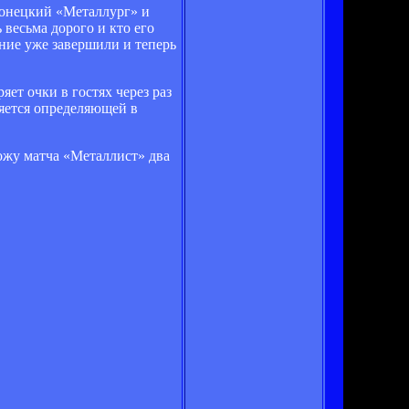
донецкий «Металлург» и
весьма дорого и кто его
ние уже завершили и теперь
ет очки в гостях через раз
ляется определяющей в
хожу матча «Металлист» два