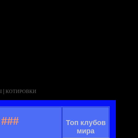
|
Ы
КОТИРОВКИ
###
Топ клубов
мира