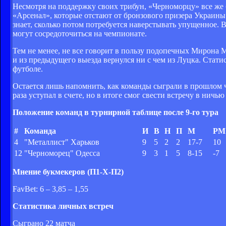
Несмотря на поддержку своих трибун, «Черноморцу» все же 
«Арсенал», которые отстают от бронзового призера Украины
знает, сколько потом потребуется наверстывать упущенное.
могут сосредоточиться на чемпионате.
Тем не менее, не все говорит в пользу подопечных Мирона М
и из предыдущего выезда вернулся ни с чем из Луцка. Статис
футболе.
Остается лишь напомнить, как команды сыграли в прошлом че
раза уступал в счете, но в итоге смог свести встречу в ничью 
Положение команд в турнирной таблице после 9-го тура
#
Команда
И
В
Н
П
М
РМ
4
"Металлист" Харьков
9
5
2
2
17-7
10
12
"Черноморец" Одесса
9
3
1
5
8-15
-7
Мнение букмекеров (П1-Х-П2)
FavBet: 6 – 3,85 – 1,55
Статистика личных встреч
Сыграно 22 матча