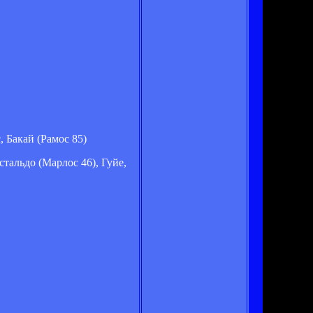
, Бакай (Рамос 85)
тальдо (Марлос 46), Гуйе,