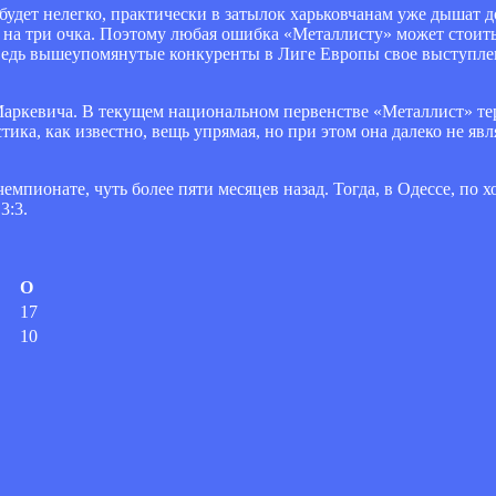
будет нелегко, практически в затылок харьковчанам уже дышат 
 на три очка. Поэтому любая ошибка «Металлисту» может стоить 
 Ведь вышеупомянутые конкуренты в Лиге Европы свое выступле
аркевича. В текущем национальном первенстве «Металлист» теря
тика, как известно, вещь упрямая, но при этом она далеко не яв
мпионате, чуть более пяти месяцев назад. Тогда, в Одессе, по 
3:3.
О
17
10