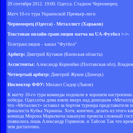
29 сентября 2012. 19:00. Одесса. Стадион Черноморец
Матч 10-го тура Украинской Премьер-лиги
Черноморец (Одесса) - Металлист (Харьков)
Текстовая онлайн-трансляция матча на UA-Футбол >->-
Телетрансляция – канал "Футбол"
Арбитр:
Дмитрий Кутаков (Киевская область)
Ассистенты:
Александр Корнийко (Полтавская обл), Влади
Четвертый арбитр:
Дмитрий Жуков (Донецк)
Инспектор ФФУ:
Михаил Сидор (Львов)
К матчу 10-го тура команды подошли в хорошем настроении
победы. Одесситы дома взяли вверх над донецким «Металлурго
что «Металлист» оставил за бортом турнира представителя пе
финалиста Кубка Украины. Хотя, конечно, делать из этого ка
команда Мирона Маркевича накануне провела сложный гостев
появились лишь Александр Горяинов. и Тайсон Так что врем
чем достаточно.