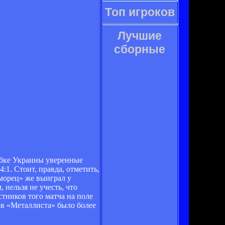
Топ игроков
Лучшие
сборные
убке Украины уверенные
:1. Стоит, правда, отметить,
оморец» же выиграл у
 нельзя не учесть, что
тников того матча на поле
ов «Металлиста» было более