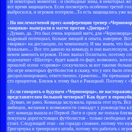
- В некоторых моментах - и свободные зоны, в некоторых ж
все время защищаться. Если посмотреть особенно третий гол,
выбросился, и игроков потеряли...То есть защищались уже ко
- На послематчевой пресс-конференции тренер «Черноморц
«моряки» выиграли в матче против «Днепра»?
- Думаю, да. Это был очень хороший матч, для «Черноморца»
кадровый потенциал, больше эмоций и опыта, наверное. Вот 
«моряки» на дистанции, по чемпионату. И мы знаем, что был
буквально...- Все это давило на команду, и они выплеснули, 
некем заменить игроков. Плюс выпал Политыло, поэтому соз
недооценит «Шахтер», будет какой-то фарт, возможно, хотели
прошлой осени «горняки» соскучились за вот такими больши
По игре некоторых футболистов я скажу, что у них было от
дисциплинировано, ответственно, грамотно... Не превышая те
сто процентов. Близок к этому был и Ракицкий. Поэтому с «
- Если говорить о будущем «Черноморца», не насторажива
представителям большой четверки? Как будет в еврокубк
- Думаю, не рано. Команда заслужила, прошла этот путь. Все
амбиции, желания и возможности совпадут у руководства клу
лет: команда вышла из Первой Лиги и сразу же попала близко
покупала дорогостоящих футболистов - только свободных аге
стоит. Следующий этап - он гораздо сложнее, потому что н
Григорчука и тренерского штаба, потому что работать с игр