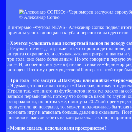
© Александр Сопко
В интервью «Футбол NEWS» Александр Сопко подвел итоги
причины успеха донецкого клуба и перспективы одесситов.
- Хочется услышать ваш экспертный вывод по поводу са
- Результат не всегда отражает то, что происходит на поле,
интрига сохраняется, и есть какая-то контригра, и шансы и 
три гола, оно было более явным. Но это говорит в первую оч
лиге. И, особенно, вот уже в финале - сильнее «Черноморца
истощен. Поэтому преимущество «Шахтера» в этой игре был
- Три гола - это заслуга «Шахтера» или ошибки «Черномо
- Я думаю, это все-таки заслуга «Шахтера», потому что до
Играли так, что никто из футболистов не тянул одеяло на себ
запасом первый тайм, потому что боялись какой-то глупой о
осторожности, но потом уже, с минуты 20-25-ой преимуществ
пропустили до перерыва, то, может, продолжилась бы такая и
поменять игру и атаковать больше, давление оказывать. Поэ
появилось шансов забить на контратаках. Так оно, в принци
- Можно сказать, использовали пространство?